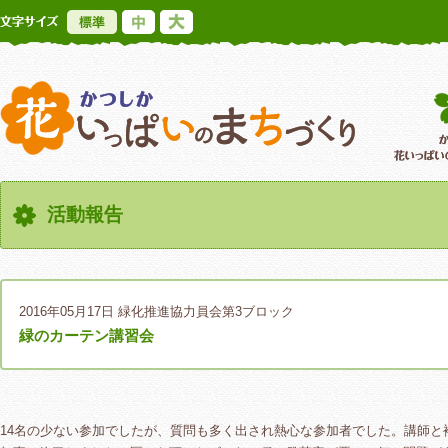
標準
中
大
かつしか花いっ
活動報告
2016年05月17日
緑化推進協力員会第3ブロック
緑のカーテン講習会
14名の少ない参加でしたが、質問も多く出され熱心な参加者でした。講師と