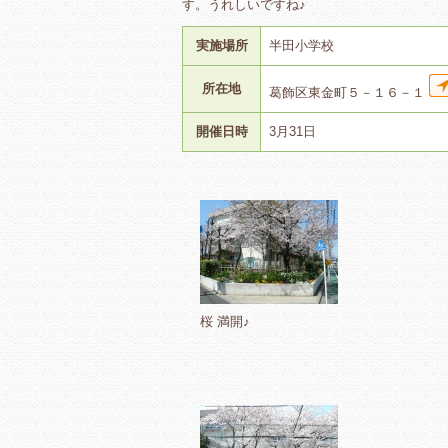
す。うれしいですね♪
実施場所
半田小学校
所在地
葛飾区東金町５－１６－１
開催日時
3月31日
桜 満開♪