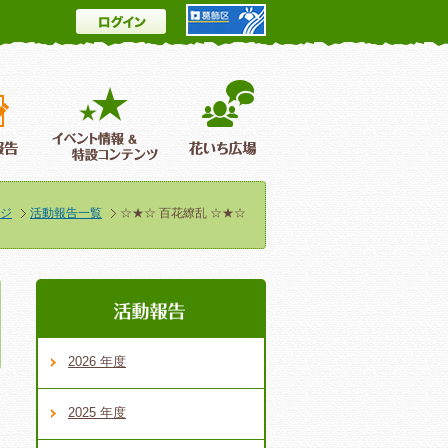
ログイン
とは
花情報＆フォトギャラリー
活動報告
イベント情報 ＆特設コンテンツ
花いち広場
ジ
活動報告一覧
☆★☆ 百花繚乱 ☆★☆
2026 年度
2025 年度