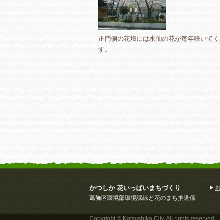
正門側の花壇には水仙の花が毎年咲いてく
す。
かつしか 花いっぱいまちづくり
葛飾区環境部環境課緑と花のまち推進係
Copyright © Katsushika City. All rights reserved.