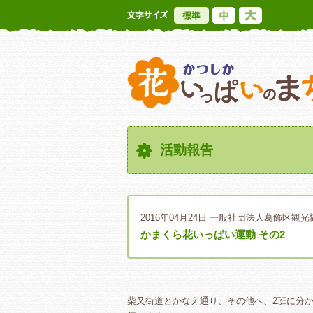
標準
中
大
活動報告
2016年04月24日
一般社団法人葛飾区観光
かまくら花いっぱい運動 その2
柴又街道とかなえ通り、その他へ、2班に分