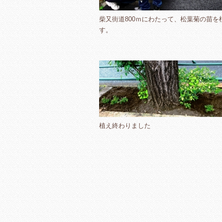
柴又街道800ｍにわたって、松葉菊の苗を
す。
植え終わりました