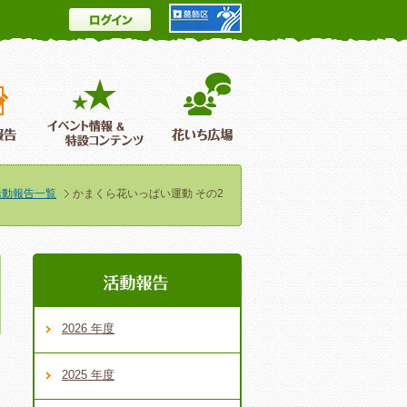
ログイン
とは
花情報＆フォトギャラリー
活動報告
イベント情報 ＆特設コンテンツ
花いち広場
活動報告一覧
かまくら花いっぱい運動 その2
2026 年度
2025 年度