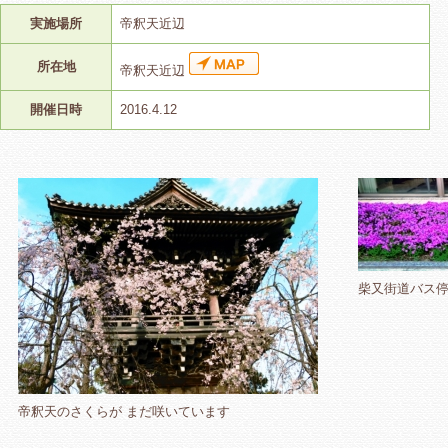
実施場所
帝釈天近辺
所在地
帝釈天近辺
開催日時
2016.4.12
柴又街道バス
帝釈天のさくらが まだ咲いています