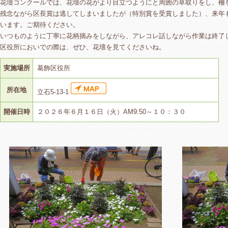
花壇コンクールでは、花壇の花がより目立つようにと周囲の草取りをし、柵
残念ながら区長賞は逃してしまいましたが（特別賞を受賞しました）、来年
います。ご期待ください。
いつものように丁寧に花柄摘みをしながら、アレコレ話しながら作業は終了
区役所においでの際は、ぜひ、花壇を見てくださいね。
実施場所
葛飾区役所
所在地
立石5-13-1
開催日時
２０２６年６月１６日（火）AM9:50～１０：３０