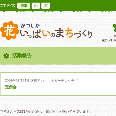
標準
中
大
かつしか花いっ
活動報告
2026年06月24日
区役所いこいのガーデンクラブ
定例会
花植えからほぼ1か月が経ち、花が次々と咲いてきています。