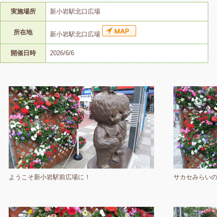
実施場所
新小岩駅北口広場
所在地
新小岩駅北口広場
開催日時
2026/6/6
ようこそ新小岩駅前広場に！
サカセみらい