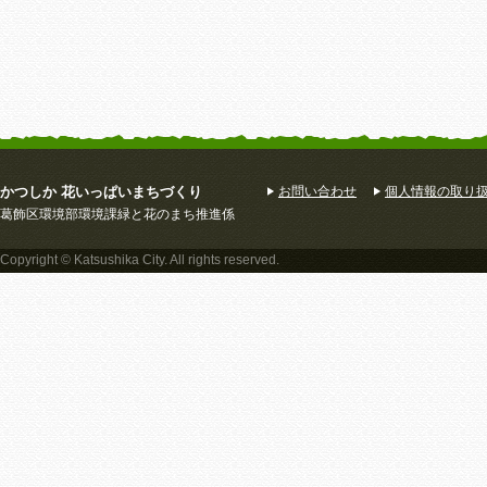
かつしか 花いっぱいまちづくり
お問い合わせ
個人情報の取り
葛飾区環境部環境課緑と花のまち推進係
Copyright © Katsushika City. All rights reserved.