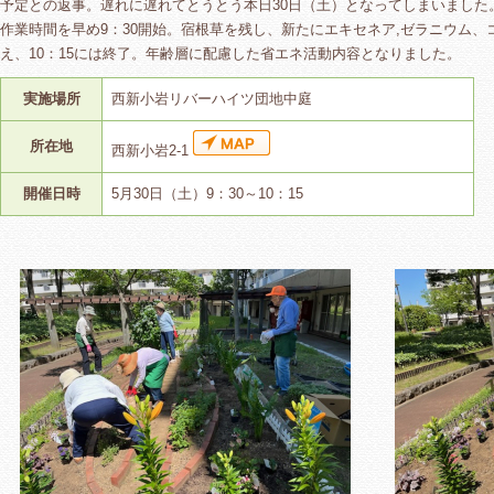
予定との返事。遅れに遅れてとうとう本日30日（土）となってしまいました
作業時間を早め9：30開始。宿根草を残し、新たにエキセネア,ゼラニウム
え、10：15には終了。年齢層に配慮した省エネ活動内容となりました。
実施場所
西新小岩リバーハイツ団地中庭
所在地
西新小岩2-1
開催日時
5月30日（土）9：30～10：15