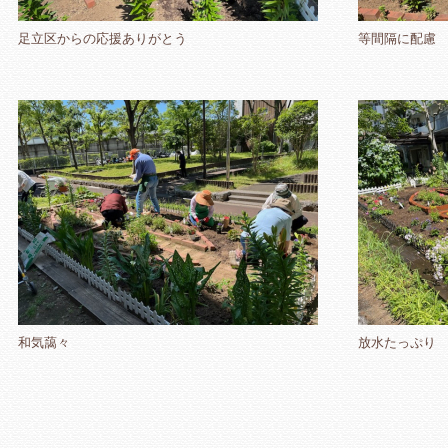
足立区からの応援ありがとう
等間隔に配慮
和気藹々
放水たっぷり