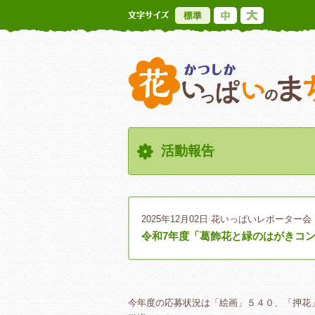
標準
中
大
活動報告
2025年12月02日
花いっぱいレポーター会
令和7年度「葛飾花と緑のはがきコ
今年度の応募状況は「絵画」５４０、「押花