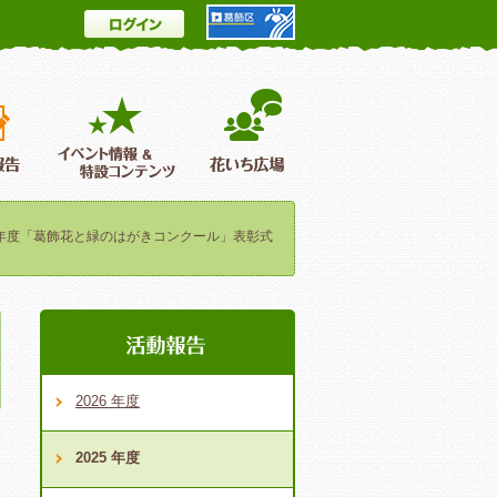
ログイン
とは
花情報＆フォトギャラリー
活動報告
イベント情報 ＆特設コンテンツ
花いち広場
年度「葛飾花と緑のはがきコンクール」表彰式
2026 年度
2025 年度
と