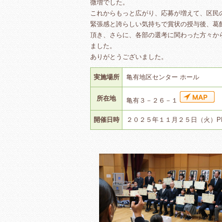
微増でした。
これからもっと広がり、応募が増えて、区民
緊張感と誇らしい気持ちで賞状の授与後、葛
頂き、さらに、各部の選考に関わった方々か
ました。
ありがとうございました。
実施場所
亀有地区センター ホール
所在地
亀有３－２６－１
開催日時
２０２５年１１月２５日（火）PM