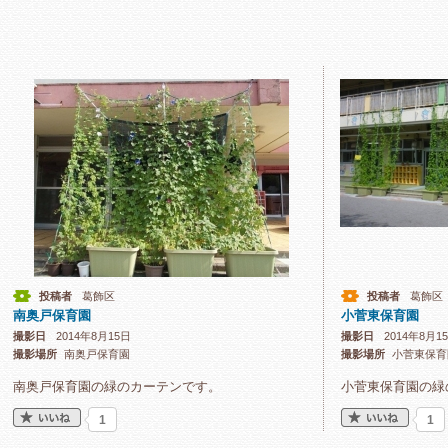
投稿者
葛飾区
投稿者
葛飾区
南奥戸保育園
小菅東保育園
撮影日
2014年8月15日
撮影日
2014年8月1
撮影場所
南奥戸保育園
撮影場所
小菅東保育
南奥戸保育園の緑のカーテンです。
小菅東保育園の緑
1
1